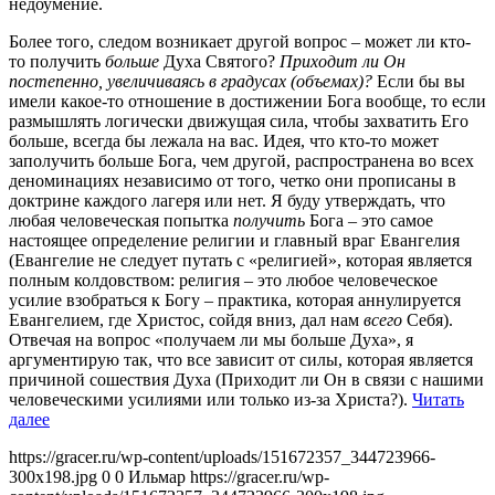
недоумение.
Более того, следом возникает другой вопрос – может ли кто-
то получить
больше
Духа Святого?
Приходит ли Он
постепенно, увеличиваясь в градусах (объемах)?
Если бы вы
имели какое-то отношение в достижении Бога вообще, то если
размышлять логически движущая сила, чтобы захватить Его
больше, всегда бы лежала на вас. Идея, что кто-то может
заполучить больше Бога, чем другой, распространена во всех
деноминациях независимо от того, четко они прописаны в
доктрине каждого лагеря или нет. Я буду утверждать, что
любая человеческая попытка
получить
Бога – это самое
настоящее определение религии и главный враг Евангелия
(Евангелие не следует путать с «религией», которая является
полным колдовством: религия – это любое человеческое
усилие взобраться к Богу – практика, которая аннулируется
Евангелием, где Христос, сойдя вниз, дал нам
всего
Себя).
Отвечая на вопрос «получаем ли мы больше Духа», я
аргументирую так, что все зависит от силы, которая является
причиной сошествия Духа (Приходит ли Он в связи с нашими
человеческими усилиями или только из-за Христа?).
Читать
далее
https://gracer.ru/wp-content/uploads/151672357_344723966-
300x198.jpg
0
0
Ильмар
https://gracer.ru/wp-