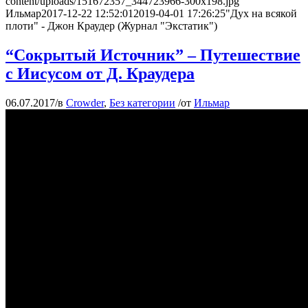
content/uploads/151672357_344723966-300x198.jpg
Ильмар
2017-12-22 12:52:01
2019-04-01 17:26:25
"Дух на всякой
плоти" - Джон Краудер (Журнал "Экстатик")
“Cокрытый Источник” – Путешествие
с Иисусом от Д. Краудера
06.07.2017
/
в
Crowder
,
Без категории
/
от
Ильмар