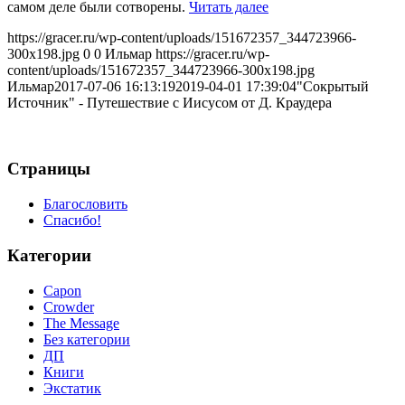
самом деле были сотворены.
Читать далее
https://gracer.ru/wp-content/uploads/151672357_344723966-
300x198.jpg
0
0
Ильмар
https://gracer.ru/wp-
content/uploads/151672357_344723966-300x198.jpg
Ильмар
2017-07-06 16:13:19
2019-04-01 17:39:04
"Cокрытый
Источник" - Путешествие с Иисусом от Д. Краудера
Страницы
Благословить
Спасибо!
Категории
Capon
Crowder
The Message
Без категории
ДП
Книги
Экстатик