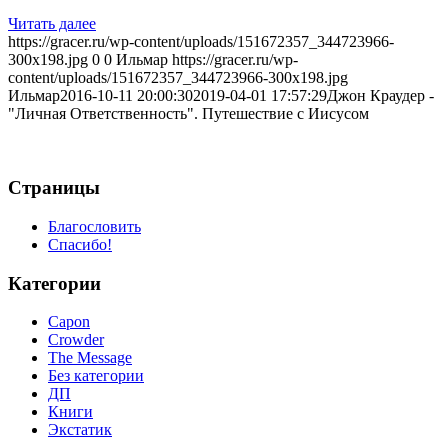
Читать далее
https://gracer.ru/wp-content/uploads/151672357_344723966-
300x198.jpg
0
0
Ильмар
https://gracer.ru/wp-
content/uploads/151672357_344723966-300x198.jpg
Ильмар
2016-10-11 20:00:30
2019-04-01 17:57:29
Джон Краудер -
"Личная Ответственность". Путешествие с Иисусом
Страницы
Благословить
Спасибо!
Категории
Capon
Crowder
The Message
Без категории
ДП
Книги
Экстатик