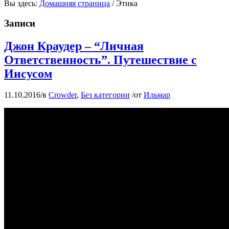
Вы здесь:
Домашняя страница
/
Этика
Записи
Джон Краудер – “Личная
Ответственность”. Путешествие с
Иисусом
11.10.2016
/
в
Crowder
,
Без категории
/
от
Ильмар