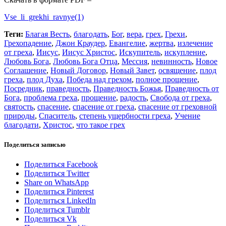
Vse_li_grekhi_ravnye(1)
Теги:
Благая Весть
,
благодать
,
Бог
,
вера
,
грех
,
Грехи
,
Грехопадение
,
Джон Краудер
,
Евангелие
,
жертва
,
излечение
от греха
,
Иисус
,
Иисус Христос
,
Искупитель
,
искупление
,
Любовь Бога
,
Любовь Бога Отца
,
Мессия
,
невинность
,
Новое
Соглашение
,
Новый Договор
,
Новый Завет
,
освящение
,
плод
греха
,
плод Духа
,
Победа над грехом
,
полное прощение
,
Посредник
,
праведность
,
Праведность Божья
,
Праведность от
Бога
,
проблема греха
,
прощение
,
радость
,
Свобода от греха
,
святость
,
спасение
,
спасение от греха
,
спасение от греховной
природы
,
Спаситель
,
степень ущербности греха
,
Учение
благодати
,
Христос
,
что такое грех
Поделиться записью
Поделиться Facebook
Поделиться Twitter
Share on WhatsApp
Поделиться Pinterest
Поделиться LinkedIn
Поделиться Tumblr
Поделиться Vk