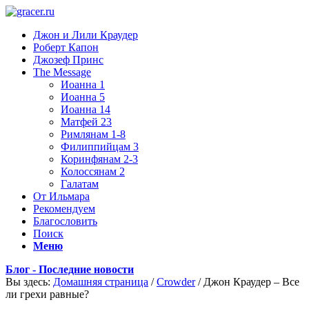
Джон и Лили Краудер
Роберт Капон
Джозеф Принс
The Message
Иоанна 1
Иоанна 5
Иоанна 14
Матфей 23
Римлянам 1-8
Филиппийцам 3
Коринфянам 2-3
Колоссянам 2
Галатам
От Ильмара
Рекомендуем
Благословить
Поиск
Меню
Блог - Последние новости
Вы здесь:
Домашняя страница
/
Crowder
/
Джон Краудер – Все
ли грехи равные?