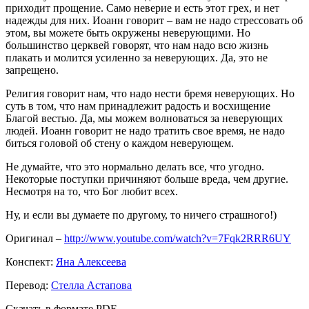
приходит прощение. Само неверие и есть этот грех, и нет
надежды для них. Иоанн говорит – вам не надо стрессовать об
этом, вы можете быть окружены неверующими. Но
большинство церквей говорят, что нам надо всю жизнь
плакать и молится усиленно за неверующих. Да, это не
запрещено.
Религия говорит нам, что надо нести бремя неверующих. Но
суть в том, что нам принадлежит радость и восхищение
Благой вестью. Да, мы можем волноваться за неверующих
людей. Иоанн говорит не надо тратить свое время, не надо
биться головой об стену о каждом неверующем.
Не думайте, что это нормально делать все, что угодно.
Некоторые поступки причиняют больше вреда, чем другие.
Несмотря на то, что Бог любит всех.
Ну, и если вы думаете по другому, то ничего страшного!)
Оригинал –
http://www.youtube.com/watch?v=7Fqk2RRR6UY
Конспект:
Яна Алексеева
Перевод:
Стелла Астапова
Скачать в формате PDF –