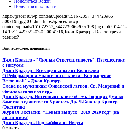
Поделиться Reddit
Поделиться по почте
https://gracer.ru/wp-content/uploads/151672357_344723966-
300x198.jpg
0
0
dmit
https://gracer.ru/wp-
content/uploads/151672357_344723966-300x198.jpg
dmit
2014-11-
14 13:11:42
2021-03-02 00:41:16
Джон Краудер - Все ли грехи
равные?
Вам, возможно, понравится
Джон Краудер - "Личная Ответственность". Путешествие
с Иисусом
Джон Краудер - Все еще пьяные от Евангелия
О Реформации и Евангелии из книги "Возрождение
Вселенной" - Джон Краудер
Слава на мучениках: Фиванской легион, Св. Маврикий и
обезглавленные за веру.
Джон Краудер. Интервью о книге «Семь Горящих Духов»
Заметка о единстве со Христом. Др. Ч.Бакстер Крюгер
(Экстатик)
Журнал Экстатик, "Новый выпуск - 2019-2020 год" (на
английском)
Джон Краудер - Под кайфом от Иисуса
0
ответы