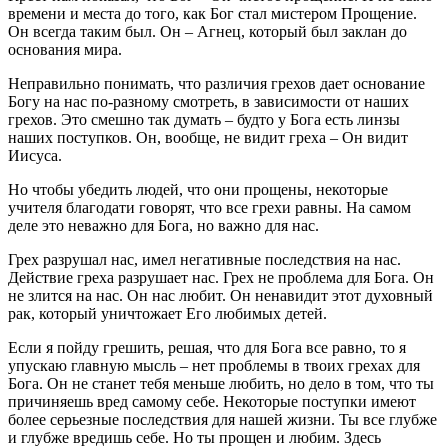
времени и места до того, как Бог стал мистером Прощение.
Он всегда таким был. Он – Агнец, который был заклан до
основания мира.
Неправильно понимать, что различия грехов дает основание
Богу на нас по-разному смотреть, в зависимости от наших
грехов. Это смешно так думать – будто у Бога есть линзы
наших поступков. Он, вообще, не видит греха – Он видит
Иисуса.
Но чтобы убедить людей, что они прощены, некоторые
учителя благодати говорят, что все грехи равны. На самом
деле это неважно для Бога, но важно для нас.
Грех разрушал нас, имел негативные последствия на нас.
Действие греха разрушает нас. Грех не проблема для Бога. Он
не злится на нас. Он нас любит. Он ненавидит этот духовный
рак, который уничтожает Его любимых детей.
Если я пойду грешить, решая, что для Бога все равно, то я
упускаю главную мысль – нет проблемы в твоих грехах для
Бога. Он не станет тебя меньше любить, но дело в том, что ты
причиняешь вред самому себе. Некоторые поступки имеют
более серьезные последствия для нашей жизни. Ты все глубже
и глубже вредишь себе. Но ты прощен и любим. Здесь