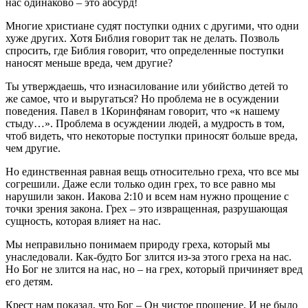
нас одинаково – это абсурд!
Многие христиане судят поступки одних с другими, что одни
хуже других. Хотя Библия говорит так не делать. Позволь
спросить, где Библия говорит, что определенные поступки
наносят меньше вреда, чем другие?
Ты утверждаешь, что изнасилование или убийство детей то
же самое, что и выругаться? Но проблема не в осуждении
поведения. Павел в 1Коринфянам говорит, что «к нашему
стыду…». Проблема в осуждении людей, а мудрость в том,
чтоб видеть, что некоторые поступки приносят больше вреда,
чем другие.
Но единственная равная вещь относительно греха, что все мы
согрешили. Даже если только один грех, то все равно мы
нарушили закон. Иакова 2:10 и всем нам нужно прощение с
точки зрения закона. Грех – это извращенная, разрушающая
сущность, которая влияет на нас.
Мы неправильно понимаем природу греха, который мы
унаследовали. Как-будто Бог злится из-за этого греха на нас.
Но Бог не злится на нас, но – на грех, который причиняет вред
его детям.
Крест нам показал, что Бог – Он чистое прощение. И не было