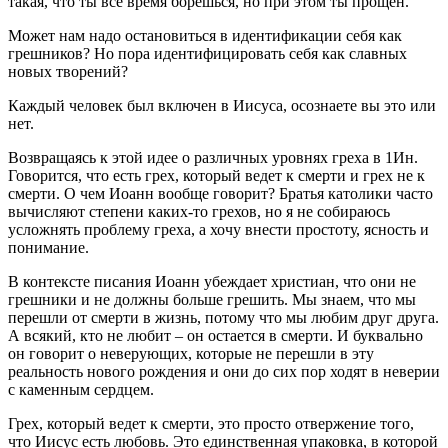
такая, что ты все время борешься, но при этом ты прощен.
Может нам надо остановиться в идентификации себя как
грешников? Но пора идентифицировать себя как славных
новых творений?
Каждый человек был включен в Иисуса, осознаете вы это или
нет.
Возвращаясь к этой идее о различных уровнях греха в 1Ин.
Говорится, что есть грех, который ведет к смерти и грех не к
смерти. О чем Иоанн вообще говорит? Братья католики часто
вычисляют степени каких-то грехов, но я не собираюсь
усложнять проблему греха, а хочу внести простоту, ясность и
понимание.
В контексте писания Иоанн убеждает христиан, что они не
грешники и не должны больше грешить. Мы знаем, что мы
перешли от смерти в жизнь, потому что мы любим друг друга.
А всякий, кто не любит – он остается в смерти. И буквально
он говорит о неверующих, которые не перешли в эту
реальность нового рождения и они до сих пор ходят в неверии
с каменным сердцем.
Грех, который ведет к смерти, это просто отвержение того,
что Иисус есть любовь. Это единственная упаковка, в которой