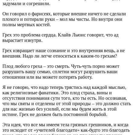
задумали и согрешили.
Он говорил о фарисеях, которые внешне ничего не сделали
плохого и потирали руки – мол мы чисты. Но внутри они
полны мертвых костей.
Грех это проблема сердца. Клайв Льюис говорит, что ад
вырастает изнутри.
Грех извращает наше сознание и это внутренняя вещь, а не
внешняя. Надо ли легче относиться к каким-то грехам?
Плод любого греха – это смерть. Чуть-чуть порно может
разрушить вашу семью, сплетни могут разрушить ваши
отношения или вы можете потерять работу.
Я не говорю, что надо теперь трястись над каждой мыслью,
как религиозные фанатики. Это плод страха, вины и
отсутствия понимания сути того, кто ты есть. Но осознавая,
что мы святы и отделены от этой природы – это должно стать
для нас жизнью без усилий, если мы будем жить в этой
истине. Грех не должен быть постоянной борьбой.
Эта идея, что все мы имеем тела грязных грешников, и когда
это исходит от «учителей благодати» как-будто это благодать