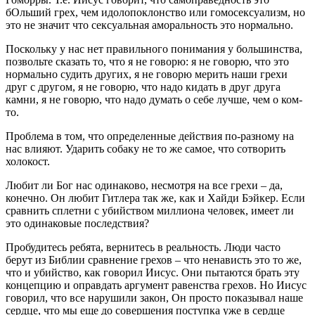
бОльший грех, чем идолопоклонство или гомосексуализм, но
это не значит что сексуальная аморальность это нормально.
Поскольку у нас нет правильного понимания у большинства,
позвольте сказать то, что я не говорю: я не говорю, что это
нормально судить других, я не говорю мерить наши грехи
друг с другом, я не говорю, что надо кидать в друг друга
камни, я не говорю, что надо думать о себе лучше, чем о ком-
то.
Проблема в том, что определенные действия по-разному на
нас влияют. Ударить собаку не то же самое, что сотворить
холокост.
Любит ли Бог нас одинаково, несмотря на все грехи – да,
конечно. Он любит Гитлера так же, как и Хайди Бэйкер. Если
сравнить сплетни с убийством миллиона человек, имеет ли
это одинаковые последствия?
Пробудитесь ребята, вернитесь в реальность. Люди часто
берут из Библии сравнение грехов – что ненависть это то же,
что и убийство, как говорил Иисус. Они пытаются брать эту
концепцию и оправдать аргумент равенства грехов. Но Иисус
говорил, что все нарушили закон, Он просто показывал наше
сердце, что мы еще до совершения поступка уже в сердце