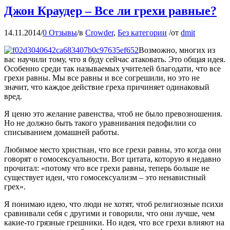
Джон Краудер – Все ли грехи равные?
14.11.2014
/
0 Отзывы
/
в
Crowder
,
Без категории
/
от
dmit
Возможно, многих из
вас научили тому, что я буду сейчас атаковать. Это общая идея.
Особенно среди так называемых учителей благодати, что все
грехи равны. Мы все равны и все согрешили, но это не
значит, что каждое действие греха причиняет одинаковый
вред.
Я ценю это желание равенства, чтоб не было превозношения.
Но не должно быть такого уравнивания педофилии со
списыванием домашней работы.
Любимое место христиан, что все грехи равны, это когда они
говорят о гомосексуальности. Вот цитата, которую я недавно
прочитал: «потому что все грехи равны, теперь больше не
существует идеи, что гомосексуализм – это ненавистный
грех».
Я понимаю идею, что люди не хотят, чтоб религиозные психи
сравнивали себя с другими и говорили, что они лучше, чем
какие-то грязные грешники. Но идея, что все грехи влияют на