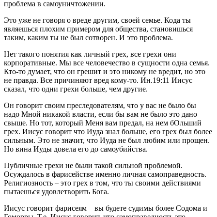
проблема в самоуничтожении.
Это уже не говоря о вреде другим, своей семье. Кода ты
являешься плохим примером для общества, становишься
таким, каким ты не был сотворен. И это проблема.
Нет такого понятия как личный грех, все грехи они
корпоративные. Мы все человечество в сущности одна семья.
Кто-то думает, что он грешит и это никому не вредит, но это
не правда. Все причиняют вред кому-то. Ин.19:11 Иисус
сказал, что одни грехи больше, чем другие.
Он говорит своим преследователям, что у вас не было бы
надо Мной никакой власти, если бы вам не было это дано
свыше. Но тот, который Меня вам предал, на нем бОльший
грех. Иисус говорит что Иуда знал больше, его грех был более
сильным. Это не значит, что Иуда не был любим или прощен.
Но вина Иуды довела его до самоубийства.
Публичные грехи не были такой сильной проблемой.
Осуждалось в фарисействе именно личная самоправедность.
Религиозность – это грех в том, что ты своими действиями
пытаешься удовлетворить Бога.
Иисус говорит фарисеям – вы будете судимы более Содома и
Гоморры. Т.е. Иисус говорит, что самоправедность это