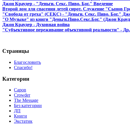
Джон Краудер - "Деньги. Секс. Пиво. Бог." Введение
Второй дом для спасения детей сирот. Служение "Сынов Г
"Cвобода от греха" (СЕКС) - "Деньги. Секс. Пиво. Бог." Дж
"О Музыке" из книги "Деньги.Пиво.Секс.Бог." (Джон Крауд
Джон Краудер - Духовная война
"Субъективное переживание объективной реальности" - Др
Страницы
Благословить
Спасибо!
Категории
Capon
Crowder
The Message
Без категории
ДП
Книги
Экстатик