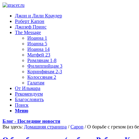
Джон и Лили Краудер
Роберт Капон
Джозеф Принс
The Message
Иоанна 1
Иоанна 5
Иоанна 14
Матфей 23
Римлянам 1-8
Филиппийцам 3
Коринфянам 2-3
Колоссянам 2
Галатам
От Ильмара
Рекомендуем
Благословить
Поиск
Меню
Блог - Последние новости
Вы здесь:
Домашняя страница
/
Capon
/
О борьбе с грехом (из бе