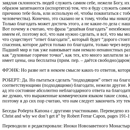
заядлая склонность людей служить самим себе, нежели Богу, их
образом запятнаются (испортятся) тем, что я буду служить само
причиню тебе боль, или использую её, чтобы поквитаться с тоб
человечества). Конечно, это сказано не к тому, чтобы мы никог
Только благодать может достичь этого, а не какие-то дела с на
Вот почему я считаю, что фраза “дешёвая благодать” неизбежн
имеем её, поэтому всё, что нам нужно сделать, и всё, что мы м
что существует “ответ благодати”, который будет “дорого стоит
спасения, которое даётся только по благодати, только через веру
Падший мир и так уже навязывает нам немало ненавистных разд
как “духовные горячие точки”, как тех, кто много заплатили за
имеет цены, она бесплатна (прим. пер. – даётся свободно/даром
ФРЭНК: Но разве нет в некоем смысле каких-то ответов, кото
РОБЕРТ: Да. Но пытаться сделать “подходящим” ответ на благод
соответствующими (подходящими) благодати, нежели другие. Кр
ад это состояние абсолютно неблагодарного ответа на благода
же думаю, что выраженные коммерческим языком такие слова, 
поэтому я до сих пор считаю, что нам следует закончить эту тем
Беседы Роберта Капона с другими участниками. Переведено из 
Christ and why we don’t get it” by Robert Ferrar Capon, pages 191-1
Переводили и редактировали: Иноки Новозаветного Монастыр