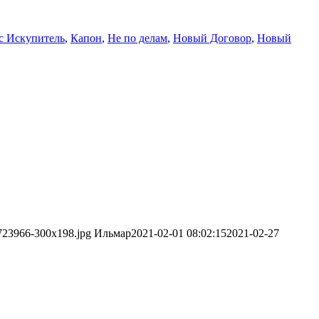
с Искупитель
,
Капон
,
Не по делам
,
Новый Договор
,
Новый
4723966-300x198.jpg
Ильмар
2021-02-01 08:02:15
2021-02-27