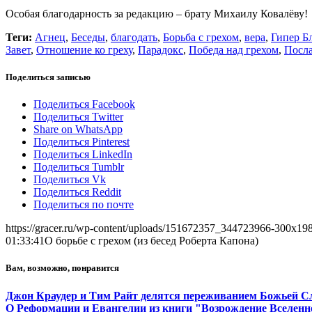
Особая благодарность за редакцию – брату Михаилу Ковалёву!
Теги:
Агнец
,
Беседы
,
благодать
,
Борьба с грехом
,
вера
,
Гипер Б
Завет
,
Отношение ко греху
,
Парадокс
,
Победа над грехом
,
Посла
Поделиться записью
Поделиться Facebook
Поделиться Twitter
Share on WhatsApp
Поделиться Pinterest
Поделиться LinkedIn
Поделиться Tumblr
Поделиться Vk
Поделиться Reddit
Поделиться по почте
https://gracer.ru/wp-content/uploads/151672357_344723966-300x198
01:33:41
О борьбе с грехом (из бесед Роберта Капона)
Вам, возможно, понравится
Джон Краудер и Тим Райт делятся переживанием Божьей 
О Реформации и Евангелии из книги "Возрождение Вселенн