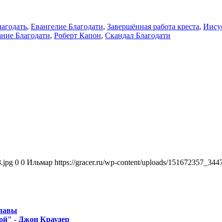
лагодать
,
Евангелие Благодати
,
Завершённая работа креста
,
Иису
ние Благодати
,
Роберт Капон
,
Скандал Благодати
.jpg
0
0
Ильмар
https://gracer.ru/wp-content/uploads/151672357_34
Славы
ой" - Джон Краудер