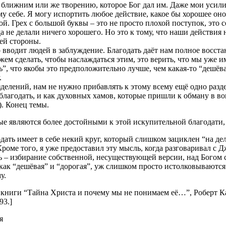
 ближним или же творению, которое Бог дал им. Даже мои усилия,
му себе. Я могу испортить любое действие, какое бы хорошее оно 
ой. Грех с большой буквы – это не просто плохой поступок, это 
да не делали ничего хорошего. Но это к тому, что наши действия
шей стороны.
о вводит людей в заблуждение. Благодать даёт нам полное восст
ожем сделать, чтобы наслаждаться этим, это верить, что мы уже и
ь”, что якобы это предположительно лучше, чем какая-то “дешёвая
.
елений, нам не нужно прибавлять к этому всему ещё одно разде
 благодать, и как духовных хамов, которые пришли к обману в во
). Конец темы.
рые являются более достойными к этой искупительной благодати
ать имеет в себе некий круг, который слишком зациклен “на дел
оме того, я уже предоставил эту мысль, когда разговаривал с Д
ть – избирание собственной, несуществующей версии, над Богом 
как “дешёвая” и “дорогая”, уж слишком просто истолковываются
у.
книги “Тайна Христа и почему мы не понимаем её…”, Роберт Капо
93.]
я