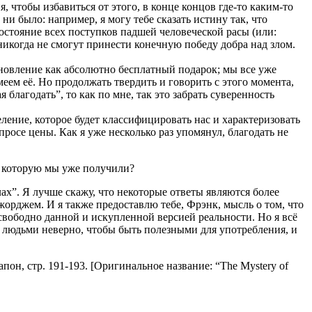
 чтобы избавиться от этого, в конце концов где-то каким-то
ни было: например, я могу тебе сказать истину так, что
состояние всех поступков падшей человеческой расы (или:
 никогда не смогут принести конечную победу добра над злом.
ановление как абсолютно бесплатный подарок; мы все уже
меем её. Но продолжать твердить и говорить с этого момента,
 благодать”, то как по мне, так это забрать суверенность
ление, которое будет классифицировать нас и характеризовать
просе цены. Как я уже несколько раз упомянул, благодать не
, которую мы уже получили?
ах”. Я лучше скажу, что некоторые ответы являются более
жорджем. И я также предоставлю тебе, Фрэнк, мысль о том, что
свободно данной и искупленной версией реальности. Но я всё
 людьми неверно, чтобы быть полезными для употребления, и
н, cтр. 191-193. [Оригинальное название: “The Mystery of