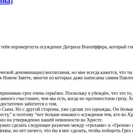
она)
ь тебя опровергнуть осуждение Дитриха Вонхёффера, который го
ческой деноминации) воспитания, но мне всегда кажется, что ты
в Новом Завете, многие из которых даже написаны самим Павлом,
ринимаю грех очень серьёзно. Поскольку я убеждён, что это то, 
много счастливее, чем мы есть, когда не противостоим греху. Хо
достаточно заботится о том,
Сына. Но с другой стороны, уже сделав это однажды, Он больше
есту,” и поэтому “нет больше никакого осуждения тем, кто во Хр
вано на утверждении нашей невинности во Христе.
нужно сделать следующее различие между «грехами» и «Грехом» (
квы, но нет ничего, что бы я мог сделать, чтобы побороть Грех с