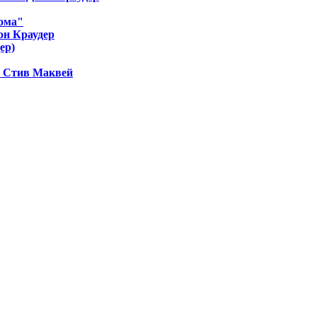
рома"
он Краудер
ер)
. Стив Маквей