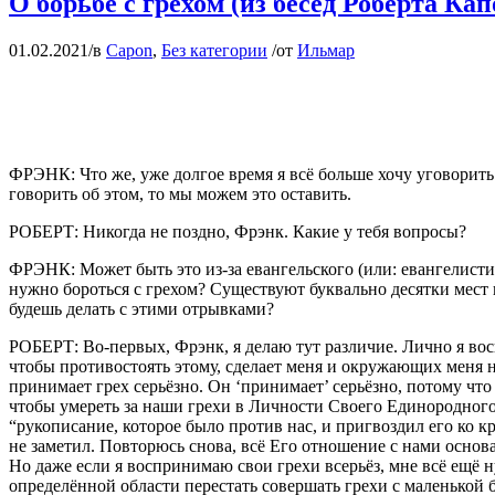
О борьбе с грехом (из бесед Роберта Кап
01.02.2021
/
в
Capon
,
Без категории
/
от
Ильмар
ФРЭНК: Что же, уже долгое время я всё больше хочу уговорит
говорить об этом, то мы можем это оставить.
РОБЕРТ: Никогда не поздно, Фрэнк. Какие у тебя вопросы?
ФРЭНК: Может быть это из-за евангельского (или: евангелисти
нужно бороться с грехом? Существуют буквально десятки мест 
будешь делать с этими отрывками?
РОБЕРТ: Во-первых, Фрэнк, я делаю тут различие. Лично я восп
чтобы противостоять этому, сделает меня и окружающих меня на
принимает грех серьёзно. Он ‘принимает’ серьёзно, потому что 
чтобы умереть за наши грехи в Личности Своего Единородного 
“рукописание, которое было против нас, и пригвоздил его ко кр
не заметил. Повторюсь снова, всё Его отношение с нами осно
Но даже если я воспринимаю свои грехи всерьёз, мне всё ещё 
определённой области перестать совершать грехи с маленькой бу